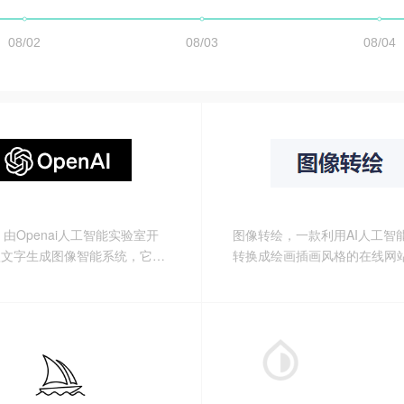
E2 由Openai人工智能实验室开
图像转绘，一款利用AI人工智
款文字生成图像智能系统，它可
转换成绘画插画风格的在线网
自然语言的描述生成逼真的图画
图片，选择抓换后图片模型，
品！
会一次性生成6张图片供你挑
可免费使用！