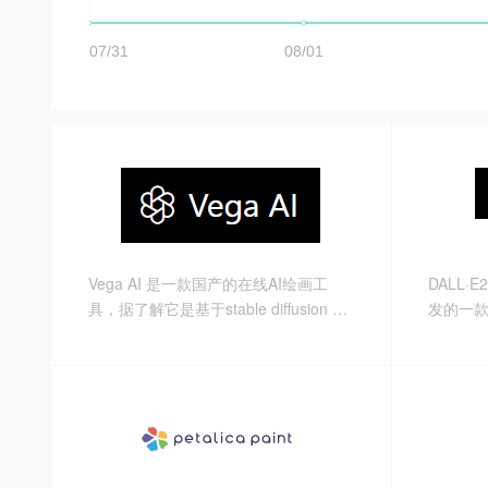
Vega AI 是一款国产的在线AI绘画工
DALL·
具，据了解它是基于stable diffusion 二
发的一
次开发而来。stable diffusion 尽管是免
以根据
费开源的项目，但自己搭建部署对电脑
艺术作
还是有一定的性能要求。普通用户不太
好体验。