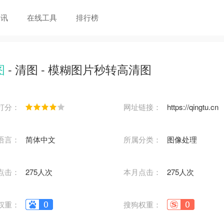
资讯
在线工具
排行榜
图
- 清图 - 模糊图片秒转高清图
打分：
网址链接：
https://qingtu.cn
语言：
简体中文
所属分类：
图像处理
点击：
275人次
本月点击：
275人次
权重：
搜狗权重：