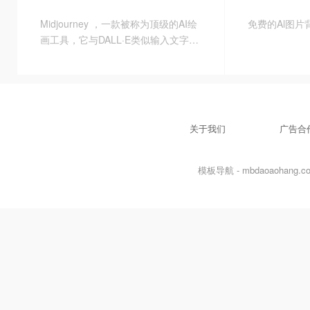
Midjourney ，一款被称为顶级的AI绘
免费的Al图片
画工具，它与DALL·E类似输入文字即
可生成图像，Midjourney 默认偏向于
生成具有绘画性、美观性的图像，可
以被称为艺术作品的图像。也是让插
画师这个职业最能感受到压力的AI绘
画工具。
关于我们
广告合
模板导航 - mbdaoaohang.com