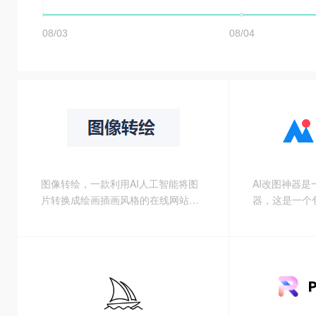
图像转绘，一款利用AI人工智能将图
AI改图神器
片转换成绘画插画风格的在线网站，
器，这是一个
上传图片，选择抓换后图片模型，等
无损放大变清
待几秒会一次性生成6张图片供你挑
去除水印、文
选。目前可免费使用！
的图片处理聚
装任何软件，
用，关键是可
能，操作简单
经常需要与图