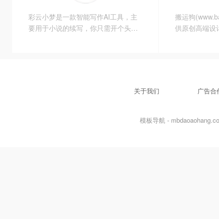
彩云小梦是一款智能写作AI工具，主
搬运狗(www.ba
要用于小说的续写，你只需开个头，
供原创高端设
AI 就会帮你创作故事。你可以自由定
业苹果cms模
义故事的世界设定，并扮演其中的角
码，苹果cms
色，与其他角色聊天。为写作者构造
cms插件，苹
故事的平行世界 在写之前你可以先自
功能定制服务
定义故事背景和人物词条以及人物关
和售后保障。
关于我们
广告合
系。
模板导航 - mbdaoaohang.com