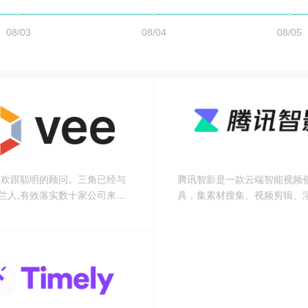
喜欢跟聪明的顾问。三角已经与
腾讯智影是一款云端智能视频
波兰人,有效落实数十家公司来自
具，集素材搜集、视频剪辑、
业的业务流程。
和发布于一体的免费在线剪辑
大的AI智能工具，支持文本配
人播报、自动字幕识别、文章
去水印、视频解说、横转竖等
有丰富的素材库，极大提升创
帮助用户更好地进行视频化的