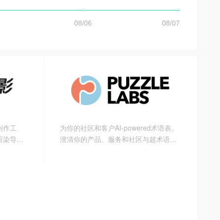
创作工
为你的社区和客户AI-powered术语表。
渲染导出
澄清你的产品、服务和社区与超术语
平台。强
表。
音、数字
转视频、
功能，拥
作效率，
表达。