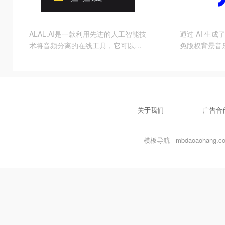
自动检测模糊
照片着色等等3
ALAL.AI是一款利用先进的人工智能技
通过 AI 生成
术将音频分离的在线工具，它可以从
免版权背景音
任何音频中提取人声和伴奏。
关于我们
广告合
模板导航 - mbdaoaohang.com