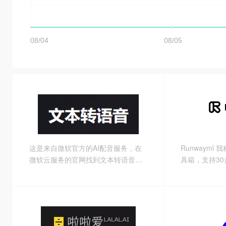
这是来自微软官方的AI配音服务，在
Runwayml
微软云服务的官网找到文本转语音功
具箱，支持30
能，往下滑动，就可以看到演示窗
可以完成你对
口，输入你要配音的文字，选择语
本处理创作工
言、语音等参数。大家非常熟悉的云
除视频背景、
希、晓晓等知名配音就来自这里。
字来改变图片
的内容、从视