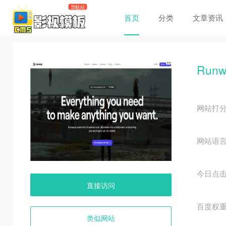
首页
分类
文章资讯
Runw
网站打
网站语
今日点
直接访问
百度权
类似网站