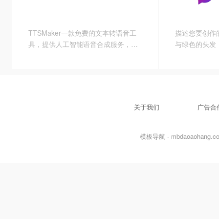
案字幕、专业
频裁剪编辑合
能旨在提供更
TTSMaker一款免费的文本转语音工
描述您要创作
足不同用户的
具，提供人工智能语音合成服务，支
与绿色的头发
持多种语言：英语、中文、日语、韩
语，法语等及多种语音配音风格。 目
前支持36种语音风格可选择。每一种
语音风格单词转换转换支持文字数量
不同。有的支持长文本转换和无限使
关于我们
广告合
用，有的则有文字数量限制！
模板导航 - mbdaoaohang.com