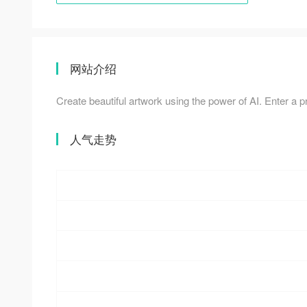
网站介绍
Create beautiful artwork using the power of AI. Enter a
人气走势