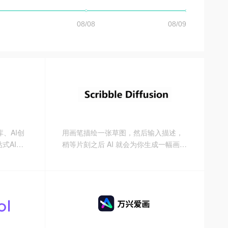
库、AI创
用画笔描绘一张草图，然后输入描述，
式AI搜
稍等片刻之后 AI 就会为你生成一幅画，
可以多次生成，每次生成的结果都不相
同 生成的风格偏写实或印象风格，生成
主体的轮廓基本和你的草图一致，运气
好的话可以生成符合你预期的作品 如果
草图太抽象的话，最后生成出来的绘画
可能也是比较抽象的