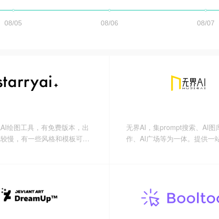
AI绘图工具，有免费版本，出
无界AI，集prompt搜索、AI图
也较慢，有一些风格和模板可以
作、AI广场等为一体。提供一站
以根据自己的图生成AI修改后
索-创作-交流-分享服务。
几分钟能出一个，视觉冲击力很
且很细腻。