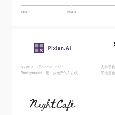
pixian.ai （Remove Image
支持手机
Backgrounds）是一款免费的AI在线高
图速度
清抠图，目前该工具还在测试阶段，所
设置，可
以免费且无需注册！ 你只需要将图片上
的图，
传/拖拽到该网站，等待几秒钟AI将为你
强，而
自动抠除背景，图片支持原画质高清下
载，且支持批量抠图。